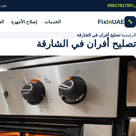
خطى إلى المحتوى الرئيسي
0581781705
نخدم
Fix
In
UAE
🔧
الخدمات
إصلاح الأجهزة
ال
الرئيسية
\
تصليح أفران في الشارقة
تصليح أفران في الشارقة