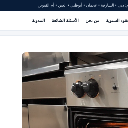
: دبي • الشارقة • عجمان • أبوظبي • العين • أم القيوين
عقود السنوية
من نحن
الأسئلة الشائعة
المدونة