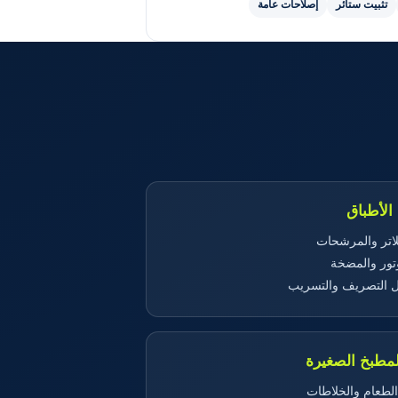
تثبيت ستائر
إصلاحات عامة
الأطباق
لاتر والمرشحات
تور والمضخة
 التصريف والتسريب
لمطبخ الصغيرة
طعام والخلاطات