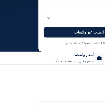
الطلب عبر واتساب
 عند تنفيذ الخدمة • رد خلال دقائق
أسعار واضحة
تسعيرة قبل البدء — بلا مفاجآت