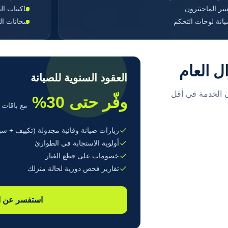
يير الماجنترون
ماكينات ال
انة لوحات التحكم
سخانات الم
 العام
العقود السنوية للصيانة
ى الخدمة في أقل
وفّر حتى 30%
مع باقات 
زيارات صيانة وقائية مجدولة (تكييف + سبا
أولوية الاستجابة في الطوارئ
خصومات على قطع الغيار
تقارير فحص دورية لحالة منزلك
استفسر عن ال