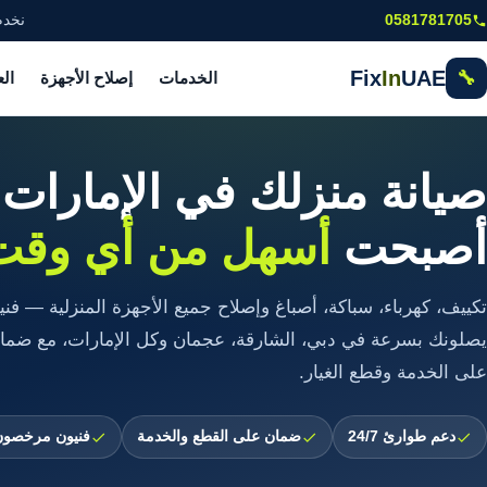
خطى إلى المحتوى الرئيسي
0581781705
نخدم
Fix
In
UAE
🔧
الخدمات
إصلاح الأجهزة
ال
صيانة منزلك في الإمارات
أصبحت
أسهل من أي وقت
تكييف، كهرباء، سباكة، أصباغ وإصلاح جميع الأجهزة المنزلية — ف
يصلونك بسرعة في دبي، الشارقة، عجمان وكل الإمارات، مع ضما
على الخدمة وقطع الغيار.
دعم طوارئ 24/7
ضمان على القطع والخدمة
فنيون مرخصون