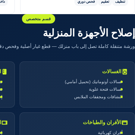
تنظيف
تعقيم
فحص دوري
داخ
قسم متخصص
إصلاح الأجهزة المنزلية
ورشة متنقلة كاملة تصل إلى باب منزلك — قطع غيار أصلية وفحص دقي
الغسالات
ا
غسالات أوتوماتيك (تحميل أمامي)
شح
غسالات فتحة علوية
تغ
النشافات ومجففات الملابس
إص
الأفران والطباخات
ا
أفران كهربائية
إص