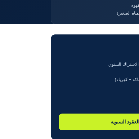
قهوة
ياه الصغيرة
الاشتراك السنوي
كة + كهرباء)
عقود السنوية