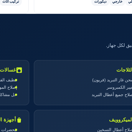
لي
خارجي
ديكورات
تركيب أثاث
ق لكل جهاز.
لثلاجات
غسالات 
ن غاز التبريد (فريون)
تنظيف الف
يير الكمبروسر
إصلاح المو
لاح جميع أعطال التبريد
حل مشاكل
لميكروويف
أجهزة ا
لاح أعطال التسخين
محضرات ال