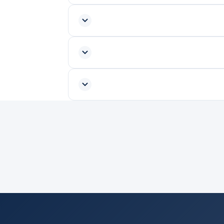
ر الفني مباشرة بعد إتمام الخدمة.
ر الموقع أو واتساب وسنؤكد الموعد معك.
دة، ونوضح لك الخيارات والفروقات قبل البدء
المتابعة قد تُطبَّق رسوم رمزية للمعاينة فقط،