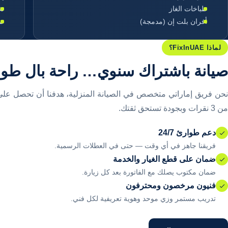
طباخات الغاز
تغ
أفران بلت إن (مدمجة)
صي
لماذا FixInUAE؟
صيانة باشتراك سنوي… راحة بال طوال
نحن فريق إماراتي متخصص في الصيانة المنزلية، هدفنا أن تحصل عل
من 3 نقرات وبجودة تستحق ثقتك.
دعم طوارئ 24/7
فريقنا جاهز في أي وقت — حتى في العطلات الرسمية.
ضمان على قطع الغيار والخدمة
ضمان مكتوب يصلك مع الفاتورة بعد كل زيارة.
فنيون مرخصون ومحترفون
تدريب مستمر وزي موحد وهوية تعريفية لكل فني.