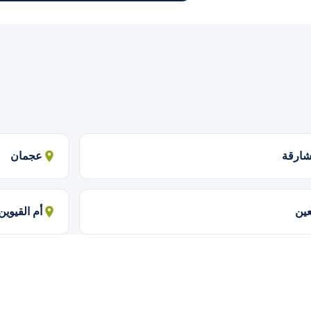
شارقة
عجمان
عين
أم القيوين