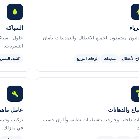
رباء
السباكة
ائيون معتمدون لجميع الأعطال والتمديدات بأمان
حلول سباك
التسربات.
اح الأعطال
تمديدات
لوحات التوزيع
كشف التسرب
باغ والدهانات
عامل ماهر (ndyman
ات داخلية وخارجية بتشطيبات نظيفة وألوان حسب
تركيب وتثبي
.
في منزلك.