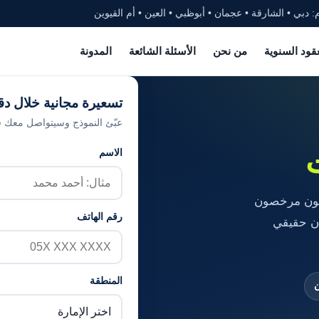
: دبي • الشارقة • عجمان • أبوظبي • العين • أم القيوين
عقود السنوية
من نحن
الأسئلة الشائعة
المدونة
تسعيرة مجانية خلال دق
عبّئ النموذج وسيتواصل معك فر
الاسم
نيون مرخصون
رقم الهاتف
ن حقيقي
المنطقة