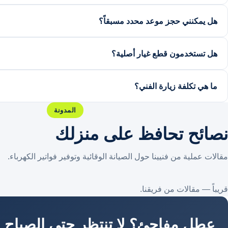
نقبل الدفع النقدي وكذلك التحويل البنكي وبطاقات الدفع الإلكتروني عب
هل يمكنني حجز موعد محدد مسبقاً؟
بالتأكيد، يمكنك تحديد اليوم والوقت المناسب لك عند طلب الخدمة عب
هل تستخدمون قطع غيار أصلية؟
نعتمد بشكل أساسي على قطع غيار أصلية أو بديلة عالية الجودة معتم
ما هي تكلفة زيارة الفني؟
بالإصلاح.
تكلفة المعاينة تشملها العرض المجاني عند تنفيذ الخدمة، وفي حال عدم 
المدونة
وسنوضح ذلك لك بشفافية عند الحجز.
نصائح تحافظ على منزلك
مقالات عملية من فنيينا حول الصيانة الوقائية وتوفير فواتير الكهرباء.
قريباً — مقالات من فريقنا.
عطل مفاجئ؟ لا تنتظر حتى الصباح