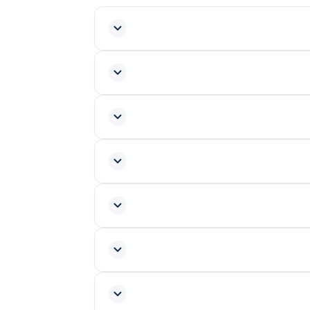
قيقة للحالات الطارئة، وخلال نفس اليوم للمواعيد العادية. في أبوظبي
ستحصل على تسعيرة واضحة قبل بدء أي عمل.
، ويُسلّم لك مع الفاتورة بعد كل زيارة.
 بوش، سيمنز، جنرال، هيتاشي وغيرها) مع توفر
عام، وأولوية استجابة في الطوارئ، وخصومات
انقطاع التكييف، أو الأعطال الكهربائية الخطيرة في جميع