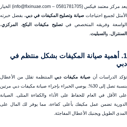
يعد مركز معتمد فيكس (0581781705 – info@fixinuae.com) الخيار
لأمثل لجميع احتياجات
صيانة وتصليح المكيفات في دبي
، بفضل خبرته
لواسعة وفريقه المتخصص في
تصليح مكيفات البكج
،
المركزي
،
السنترال
، و
السبليت
.
1. أهمية صيانة المكيفات بشكل منتظم في
دبي
ؤكد الدراسات أن
صيانة مكيفات دبي
المنتظمة تقلل من الأعطال
بنسبة تصل إلى 30%. يوصي الخبراء بإجراء صيانة مكيفات دبي مرتين
على الأقل في العام للحفاظ على الأداء والكفاءة المثلى. الصيانة
الدورية تضمن عمل مكيفك بأعلى كفاءة، مما يوفر لك المال على
المدى الطويل ويجنبك الأعطال المفاجئة.