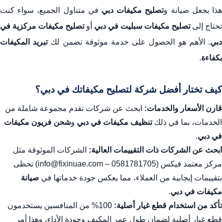
ذا يجعل صيانة و
تصليح مكيفات دبي
في متناول الجميع، سواء كنت
تحتاج إلى
تصليح مكيفات سبليت في دبي
أو
تصليح مكيفات مركزية في
بي
. الأهم هو الحصول على خدمة موثوقة تضمن لك
تبريد المكيفات
بكفاءة
.
كيف تختار أفضل شركة لتصليح مكيفاتك في دبي؟
قارن الأسعار والخدمات:
ابحث عن شركات تقدم مجموعة شاملة من
الخدمات، بما في ذلك
تنظيف مكيفات في دبي
و
شحن فريون مكيفات
في دبي
.
ابحث عن الشركات ذات التقييمات العالية:
الشركات الموثوقة مثل
مركز معتمد فيكس (0581781705 – info@fixinuae.com) تحظى
بتقييمات إيجابية من العملاء، مما يعكس جودة خدماتها في
صيانة
مكيفات في دبي
.
تأكد من استخدام قطع غيار أصلية:
100% من المنافسين يستخدمون
قطع غيار أصلية لضمان طول عمر المكيف وجودة الأداء، وهذا أمر