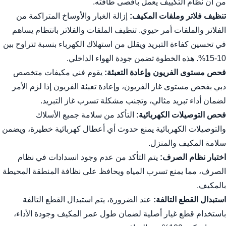
من أن نظام التكييف يعمل بأقصى طاقته.
تنظيف فلاتر وملفات المكيف:
إزالة الغبار والأوساخ المتراكمة من
الفلاتر والملفات أمر حيوي. تنظيف الملفات والفلاتر بانتظام يساهم
في تحسين كفاءة التبريد ويقلل من استهلاك الكهرباء بنسبة تتراوح بين
10-15%. هذه الخطوة تضمن جودة الهواء الداخلي.
فحص مستوى الفريون وإعادة التعبئة:
يقوم
فني مكيفات متخصص
دبي
بفحص مستوى غاز الفريون، وإعادة تعبئة الفريون إذا لزم الأمر
لضمان أداء تبريد مثالي، وتجنب مشكلة تسرب غاز التبريد.
فحص التوصيلات الكهربائية:
التأكد من سلامة جميع الأسلاك
والتوصيلات الكهربائية يمنع حدوث أي أعطال كهربائية خطيرة، ويضمن
سلامة المكيف والمنزل.
اختبار نظام الصرف:
يتم التأكد من عدم وجود انسدادات في نظام
الصرف، مما يمنع تسرب المياه ويحافظ على نظافة المنطقة المحيطة
بالمكيف.
استبدال القطع التالفة:
عند الضرورة، يتم استبدال القطع التالفة
باستخدام قطع غيار أصلية لضمان طول عمر المكيف وجودة الأداء،