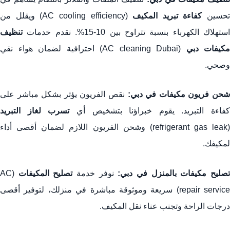
تحسين
كفاءة تبريد المكيف
(AC cooling efficiency) ويقلل من
استهلاك الكهرباء بنسبة تتراوح بين 10-15%. نقدم خدمات
تنظيف
مكيفات دبي
(AC cleaning Dubai) احترافية لضمان هواء نقي
وصحي.
حن فريون مكيفات في دبي:
نقص الفريون يؤثر بشكل مباشر على
كفاءة التبريد. يقوم خبراؤنا بتشخيص أي
تسرب لغاز التبريد
(refrigerant gas leak) وشحن الفريون اللازم لضمان أقصى أداء
لمكيفك.
صليح مكيفات بالمنزل في دبي:
نوفر خدمة
تصليح المكيفات
(AC
repair service) سريعة وموثوقة مباشرة في منزلك، لتوفير أقصى
درجات الراحة وتجنب عناء نقل المكيف.