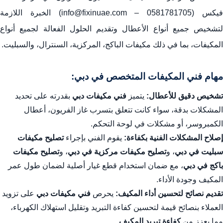
فيكس (0581781705 – info@fixinuae.com) الخبرة اللازمة
لتشخيص جميع أنواع الأعطال وتقديم الحلول الفعالة لجميع أنواع
المكيفات، بما في ذلك مكيفات الباكج، المركزية، السنترال، والسبليت.
مهام فني المكيفات المتخصص في دبي:
تشخيص دقيق للأعطال:
يتميز
فني مكيفات دبي
بقدرته على تحديد
المشكلات بدقة، سواء كانت تتعلق بتسرب غاز الفريون، أعطال
الكمبروسر، أو مشكلات في لوحة التحكم.
إصلاح المشكلات الفنية بكفاءة:
يقوم الفني بإجراء
تصليح مكيفات
سبليت في دبي
، و
تصليح مكيفات مركزية في دبي
، و
تصليح مكيفات
باكج في دبي
، مع ضمان استخدام قطع غيار أصلية لضمان طول عمر
المكيف وجودة الأداء.
تقديم نصائح لتحسين أداء المكيف:
يحرص
فني مكيفات دبي
على تزويد
العملاء بنصائح قيمة لتحسين كفاءة التبريد وتقليل استهلاك الكهرباء،
مما يعزز من
كفاءة تبريد المكيف
.