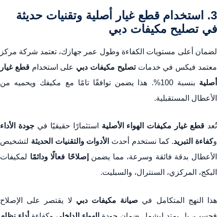
3. استخدام قطع غيار أصلية وتقنيات حديثة
في تصليح مكيفات دبي
لضمان أعلى مستويات الكفاءة وطول عمر جهازك، تعتمد شركة مركز
عتمد فيكس في خدمات
تصليح مكيفات دبي
على استخدام
قطع غيار
صلية
بنسبة 100%. هذا يضمن توافقًا تامًا مع مكيفك ويحميه من
الأعطال المستقبلية.
ُعد
قطع غيار مكيفات الهواء الأصلية
استثمارًا حقيقيًا في
جودة الأداء
و
كفاءة التبريد
. كما نستخدم أحدث
الأدوات والتقنيات الحديثة
لتشخيص
لأعطال بدقة فائقة وسرعة، مما يضمن
إصلاحًا فعالًا ودائمًا
لمكيفات
البكج، المركزي، السنترال، والسبليت.
ذا النهج المتكامل في
صيانة مكيفات دبي
لا يقتصر على الإصلاح
فحسب، بل يمتد ليشمل ضمان جودة
الهواء الداخلي
وكفاءة
أداء نظام