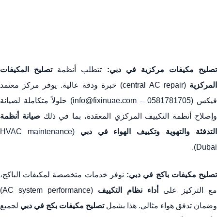
تصليح مكيفات مركزية في دبي:
تتطلب أنظمة
تصليح المكيفات
لمركزية
(central AC repair) خبرة ودقة عالية. يوفر مركز معتمد
فيكس (0581781705 – info@fixinuae.com) حلولاً متكاملة لصيانة
إصلاح أنظمة التكييف المركزي المعقدة، بما في ذلك
صيانة أنظمة
لتدفئة والتهوية وتكييف الهواء في دبي
(HVAC maintenance
Dubai).
صليح مكيفات باكج في دبي:
نوفر خدمات متخصصة لمكيفات الباكج،
مع التركيز على
أداء نظام التكييف
(AC system performance)
وضمان تدفق هواء مثالي. هذا يشمل
تصليح مكيفات بكج في دبي
لجميع