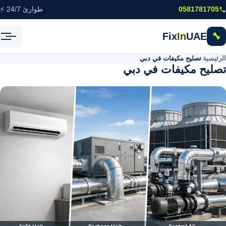
خطى إلى المحتوى الرئيسي
0581781705
طوارئ 24/7 ⚡
Fix
In
UAE
🔧
الرئيسية
\
تصليح مكيفات في دبي
تصليح مكيفات في دبي