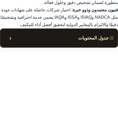
متطورة لضمان تشخيص دقيق وحلول فعالة.
فنيون معتمدون وذوو خبرة:
اختيار شركات حاصلة على شهادات جودة
مثل NADCA وISIAQ وISSA وIAQA يضمن خدمة احترافية وتشخيصًا
دقيقًا والالتزام بالمعايير الدولية لتحقيق أفضل أداء للمكيف.
جدول المحتويات
إظهار أ
تصليح مكيفات في دبي: دليلك الشامل لراحة تامة
1. أهمية صيانة المكيفات بشكل منتظم في دبي
2. تخصصات وخدمات تصليح مكيفات دبي المتاحة
3. استخدام قطع غيار أصلية وتقنيات حديثة في تصليح مكيفات
دبي
4. أهمية تنظيف المكيفات وتحسين جودة الهواء الداخلي في دبي
5. أهمية شهادات الجودة في شركات تصليح مكيفات دبي