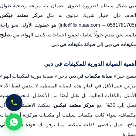
دبي بشكل منتظم كضرورة قصوى. لضمان بيئة مريحة وصحية طوال
لعام، فإن اختيار شريك موثوق به مثل
مركز معتمد فيكس
(0581781705 – info@fixinuae.com) هو خطوتك الأولى نحو راحة
دائمة. نحن نقدم حلولًا شاملة لجميع احتياجات تكييف الهواء، من
تصليح
مكيفات في دبي
إلى
صيانة مكيفات في دبي
.
أهمية الصيانة الدورية للمكيفات في دبي
نصح خبراء
صيانة مكيفات في دبي
بإجراء صيانة دورية لمكيفات الهواء
مرتين على الأقل في العام. هذه الصيانة المنتظمة لا تضمن فقط الأداء
الأمثل والكفاءة العالية، بل تقلل أيضًا من الأعطال المحتملة بنسبة
صل إلى 30%. مع
مركز معتمد فيكس
، يمكنك الاطمئنان إلى أن
مكيفاتك، سواء كانت مكيفات سبليت أو مكيفات مركزية أو مكيفات
اكج، تعمل بأقصى كفاءة ممكنة، مما يوفر لك
جودة هواء داخلي
ممتازة.