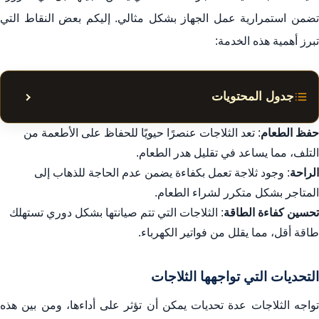
تضمن استمرارية عمل الجهاز بشكل مثالي. إليكم بعض النقاط التي
تبرز أهمية هذه الخدمة:
جدول المحتويات
إظهار أ
تاريخ شركة فيكس
حفظ الطعام
: تعد الثلاجات عنصرًا حيويًا للحفاظ على الأطعمة من
التلف، مما يساعد في تقليل هدر الطعام.
خدمات صيانة ثلاجات فيكس
الراحة
: وجود ثلاجة تعمل بكفاءة يضمن عدم الحاجة للذهاب إلى
التقنيات المستخدمة في صيانة الثلاجات
المتاجر بشكل متكرر لشراء الطعام.
ضمانات شركة فيكس
تحسين كفاءة الطاقة
: الثلاجات التي تتم صيانتها بشكل دوري تستهلك
مزايا الاختيار لشركة فيكس
طاقة أقل، مما يقلل من فواتير الكهرباء.
اتصال بشركة فيكس
التحديات التي تواجهها الثلاجات
تجارب العملاء مع شركة فيكس
تواجه الثلاجات عدة تحديات يمكن أن تؤثر على أداءها، ومن بين هذه