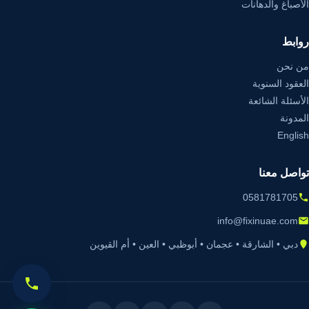
الأصباغ والدهانات
روابط
من نحن
العقود السنوية
الأسئلة الشائعة
المدونة
English
تواصل معنا
0581781705
info@fixinuae.com
دبي • الشارقة • عجمان • أبوظبي • العين • أم القيوين