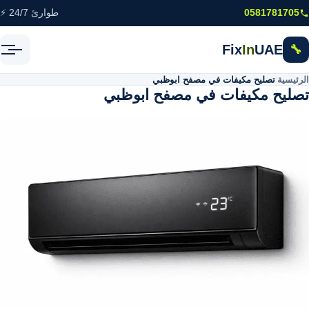
خطى إلى المحتوى الرئيسي
0581781705
طوارئ 24/7 ⚡
Fix
In
UAE
🔧
الرئيسية
\
تصليح مكيفات في مصفح ابوظبي
تصليح مكيفات في مصفح ابوظبي