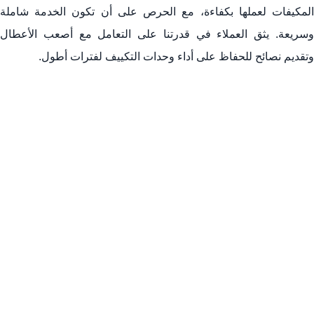
المكيفات لعملها بكفاءة، مع الحرص على أن تكون الخدمة شاملة
خدمات شركة فيكس
وسريعة. يثق العملاء في قدرتنا على التعامل مع أصعب الأعطال
العملاء الذين نخدمهم
وتقديم نصائح للحفاظ على أداء وحدات التكييف لفترات أطول.
كيف تختار المكيف المناسب
إجراءات الصيانة الدورية
نصائح لتحسين كفاءة المكيفات
شهادات العملاء
التواصل مع شركة فيكس
خاتمة
الأسئلة المتكررة