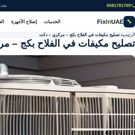
خطى إلى المحتوى الرئيسي
0581781705
نخدم
Fix
In
UAE
🔧
الخدمات
إصلاح الأجهزة
ال
الرئيسية
\
تصليح مكيفات في الفلاح بكج – مركزي – دكت
تصليح مكيفات في الفلاح بكج – م