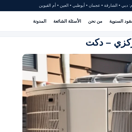
: دبي • الشارقة • عجمان • أبوظبي • العين • أم القيوين
عقود السنوية
من نحن
الأسئلة الشائعة
المدونة
ركزي – دكت