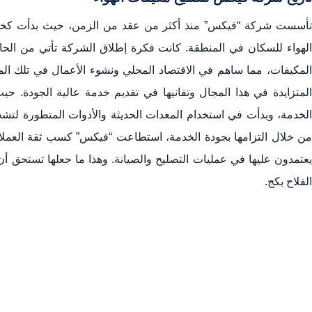
كيفية اختيار خدمة تصليح مكيفات موثوقة
تأسست شركة “فيكس” منذ أكثر من عقد من الزمن، حيث بدأت كخدم
عملية تصليح مكيف الهواء
الهواء للسكان في المنطقة. كانت فكرة إطلاق الشركة تأتي من الحا
ضمان الخدمة
المكيفات، مما ساهم في الاقتصاد المحلي ونشوء الأعمال في تلك ال
أسئلة شائعة حول تصليح مكيفات الهواء
المتزايدة في هذا المجال وتفانيها في تقديم خدمة عالية الجودة. حي
الخدمة، وبدأت في استخدام المعدات الحديثة والأدوات المتطورة لتش
من خلال التزامها بجودة الخدمة، استطاعت “فيكس” كسب ثقة العملاء،
يعتمدون عليها في عمليات التصليح والصيانة. وهذا ما جعلها تستحق أن
الفلاح بكج.