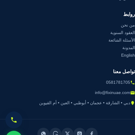
روابط
من نحن
العقود السنوية
الأسئلة الشائعة
المدونة
English
تواصل معنا
0581781705
info@fixinuae.com
دبي • الشارقة • عجمان • أبوظبي • العين • أم القيوين