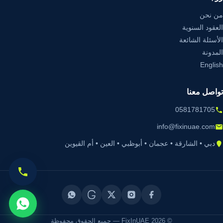
من نحن
العقود السنوية
الأسئلة الشائعة
المدونة
English
تواصل معنا
0581781705
info@fixinuae.com
دبي • الشارقة • عجمان • أبوظبي • العين • أم القيوين
© 2026 FixInUAE — جميع الحقوق محفوظة