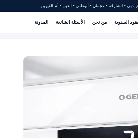
: دبي • الشارقة • عجمان • أبوظبي • العين • أم القيوين
عقود السنوية
من نحن
الأسئلة الشائعة
المدونة