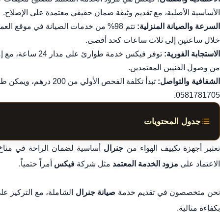
الأساسية الأصلية، مع تقديم وثيقة ضمان حقيقي معتمدة على الإصلاح.
السرعة والصيانة المنزلية:
تتم 98% من خدمات الصيانة في موقع العمي
خلال ساعتين إلى ثلاث ساعات كحد أقصى.
الاستجابة الفورية:
توفر فيكس خدمة طو
من وصول الفنيين المعتمدين.
الشفافية والتواصل:
تبدأ تكلفة الفحص الأولي
0581781705.
جدول المحتويات
تصليح مكيفات جنرال في دبي: خدمة فيكس المعتمدة
عتبر أجهزة تكييف الهواء من
جنرال
أساسية لضمان الراحة في منا
1. ضمان الجودة واستخدام قطع الغيار الأصلية في فيكس
الاعتماد على
مزود الخدمة المعتمد
مثل شركة
فيكس
أمراً حتمياً.
2. خدمة الصيانة المنزلية السريعة لمكيفات جنرال
حن متخصصون في تقديم خدمة
صيانة جنرال
الشاملة، مع التركيز عل
3. التعامل مع الأعطال وطلب الخدمة بسهولة
بكفاءة مثالية.
4. أسعار خدمات تصليح مكيفات جنرال في دبي