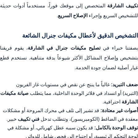
تكييف الشارقة
المتخصص إلى موقعك فوراً، مستخدماً أدوات حديثة
للتشخيص السريع وإجراء
الإصلاح السريع
.
التشخيص الدقيق لأعطال مكيفات جنرال الشائعة
صفتنا خبراء في
تصليح مكيفات جنرال في الشارقة
، يقوم فريقنا
بتشخيص وإصلاح المشاكل الأكثر شيوعاً بدقة متناهية. نستخدم قطع
غيار أصلية لضمان جودة الخدمة.
ضعف التبريد:
غالباً ما ينتج عن نقص في مستويات غاز الفريون
(التبريد) أو انسداد في فلاتر الوحدة الداخلية، مما يتطلب
صيانة مكيفات
الشارقة
احترافية.
أصوات غير معتادة:
قد تشير إلى تلف في محرك المروحة أو مشكلات
معقدة في الضاغط (الكومبريسور)، وتتطلب تدخل
فني تكييف
خبير.
توقف الوحدة بالكامل:
قد يكون سببه عطل كهربائي، أو مشكلة في
لوحة التحكم الرئيسية، أو احتياج إلى فحص شامل للدوائر.