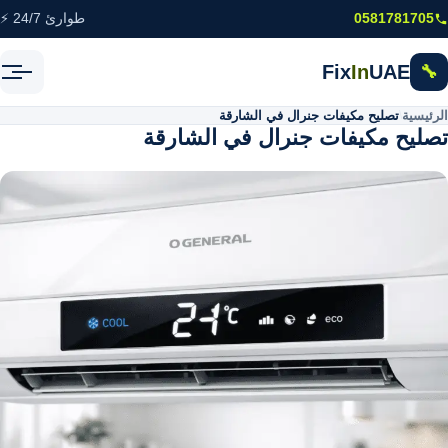
خطى إلى المحتوى الرئيسي
0581781705
طوارئ 24/7 ⚡
Fix
In
UAE
🔧
الرئيسية
\
تصليح مكيفات جنرال في الشارقة
تصليح مكيفات جنرال في الشارقة