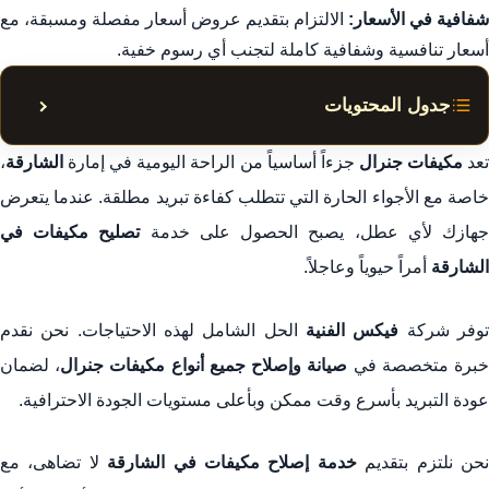
شفافية في الأسعار:
الالتزام بتقديم عروض أسعار مفصلة ومسبقة، مع
أسعار تنافسية وشفافية كاملة لتجنب أي رسوم خفية.
جدول المحتويات
إظهار أ
تصليح مكيفات جنرال في الشارقة: خدمة فورية بضمان 5
عد
مكيفات جنرال
جزءاً أساسياً من الراحة اليومية في إمارة
الشارقة
،
سنوات
خاصة مع الأجواء الحارة التي تتطلب كفاءة تبريد مطلقة. عندما يتعرض
هازك لأي عطل، يصبح الحصول على خدمة
تصليح مكيفات في
1. خدمات فيكس الشاملة لجميع أنواع مكيفات جنرال في
الشارقة
أمراً حيوياً وعاجلاً.
الشارقة
وفر شركة
فيكس الفنية
الحل الشامل لهذه الاحتياجات. نحن نقدم
2. إصلاح الأعطال الطارئة وخدمة 24 ساعة في الشارقة
برة متخصصة في
صيانة وإصلاح جميع أنواع مكيفات جنرال
، لضمان
3. صيانة مكيفات جنرال في الشارقة: تنظيف وتعقيم لضمان
عودة التبريد بأسرع وقت ممكن وبأعلى مستويات الجودة الاحترافية.
الأداء العالي
حن نلتزم بتقديم
خدمة إصلاح مكيفات في الشارقة
لا تضاهى، مع
4. تركيب مكيفات جنرال في الشارقة: ضمان الأداء من اليوم