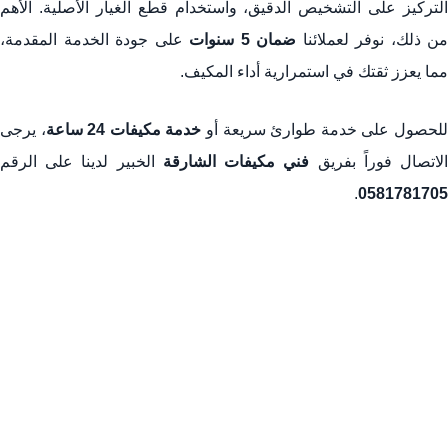
التركيز على التشخيص الدقيق، واستخدام قطع الغيار الأصلية. الأهم
الأول
من ذلك، نوفر لعملائنا
ضمان 5 سنوات
على جودة الخدمة المقدمة،
5. قطع الغيار الأصلية وضمان خدمة 5 سنوات
مما يعزز ثقتك في استمرارية أداء المكيف.
6. الالتزام بالمواعيد وخدمة الطوارئ على مدار الساعة في
لحصول على خدمة طوارئ سريعة أو
خدمة مكيفات 24 ساعة
، يرجى
الشارقة
لاتصال فوراً بفريق
فني مكيفات الشارقة
الخبير لدينا على الرقم
7. الأسعار التنافسية والشفافية الكاملة لخدمات تصليح مكيفات
.
0581781705
جنرال في الشارقة
الأسئلة الأكثر شيوعاً حول تصليح مكيفات جنرال في الشارقة