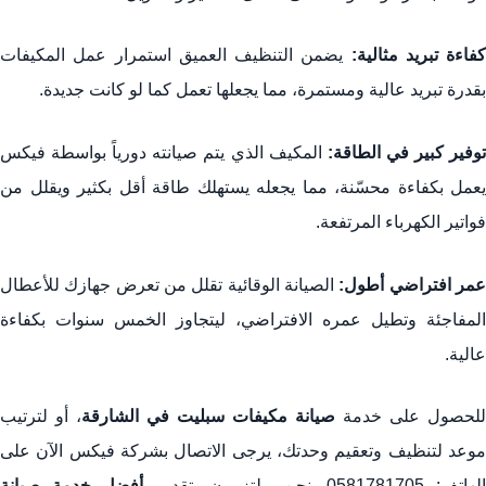
كفاءة تبريد مثالية:
يضمن التنظيف العميق استمرار عمل المكيفات
بقدرة تبريد عالية ومستمرة، مما يجعلها تعمل كما لو كانت جديدة.
وفير كبير في الطاقة:
المكيف الذي يتم صيانته دورياً بواسطة فيكس
يعمل بكفاءة محسّنة، مما يجعله يستهلك طاقة أقل بكثير ويقلل من
فواتير الكهرباء المرتفعة.
مر افتراضي أطول:
الصيانة الوقائية تقلل من تعرض جهازك للأعطال
المفاجئة وتطيل عمره الافتراضي، ليتجاوز الخمس سنوات بكفاءة
عالية.
للحصول على خدمة
صيانة مكيفات سبليت في الشارقة
، أو لترتيب
موعد لتنظيف وتعقيم وحدتك، يرجى الاتصال بشركة فيكس الآن على
لهاتف: 0581781705. نحن ملتزمون بتقديم
أفضل خدمة صيانة