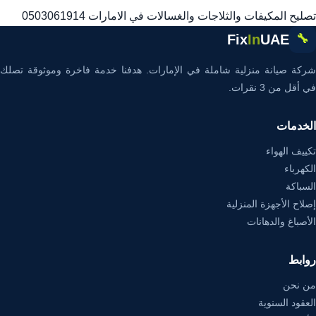
تصليح المكيفات والثلاجات والغسالات في الامارات 0503061914
Fix
In
UAE
🔧
شركة صيانة منزلية شاملة في الإمارات. هدفنا خدمة فاخرة وموثوقة تصلك
في أقل من 3 نقرات.
الخدمات
تكييف الهواء
الكهرباء
السباكة
إصلاح الأجهزة المنزلية
الأصباغ والدهانات
روابط
من نحن
العقود السنوية