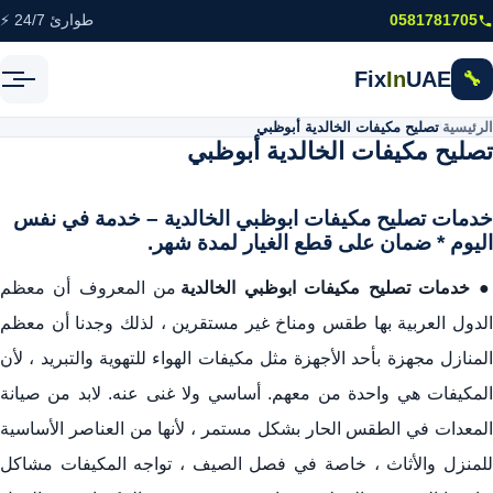
خطى إلى المحتوى الرئيسي
0581781705
طوارئ 24/7 ⚡
Fix
In
UAE
🔧
الرئيسية
\
تصليح مكيفات الخالدية أبوظبي
تصليح مكيفات الخالدية أبوظبي
خدمات تصليح مكيفات ابوظبي الخالدية – خدمة في نفس
اليوم * ضمان على قطع الغيار لمدة شهر.
خدمات
تصليح مكيفات
ابوظبي الخالدية
من المعروف أن معظم
الدول العربية بها طقس ومناخ غير مستقرين ، لذلك وجدنا أن معظم
المنازل مجهزة بأحد الأجهزة مثل مكيفات الهواء للتهوية والتبريد ، لأن
المكيفات هي واحدة من معهم. أساسي ولا غنى عنه. لابد من صيانة
المعدات في الطقس الحار بشكل مستمر ، لأنها من العناصر الأساسية
للمنزل والأثاث ، خاصة في فصل الصيف ، تواجه المكيفات مشاكل