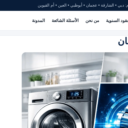
: دبي • الشارقة • عجمان • أبوظبي • العين • أم القيوين
عقود السنوية
من نحن
الأسئلة الشائعة
المدونة
ان