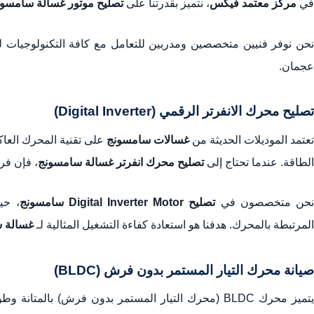
في
مركز معتمد فيكس
، نتميز بقدرتنا على
تصليح موتور غسالة سامسو
حن نوفر فنيين متخصصين ومدربين للتعامل مع كافة التكنولوجيات 
عجمان.
تصليح محرك الانفرتر الرقمي (Digital Inverter)
تعتمد الموديلات الحديثة من
غسالات سامسونج
الطاقة. عندما تحتاج إلى
تصليح محرك انفرتر غسالة سامسونج
، فإن فر
حن متخصصون في
تصليح Digital Inverter Motor سامسونج
، حي
المرتبطة بالمحرك. هدفنا هو استعادة كفاءة التشغيل المثالية لـ
غسالة س
صيانة محرك التيار المستمر بدون فرش (BLDC)
يتميز محرك BLDC (محرك التيار المستمر بدون فرش) بالمتانة وطول العمر الافتراضي. إذا واجهت مشكلة في