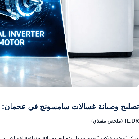
تصليح وصيانة غسالات سامسونج في عجمان: د
TL;DR (ملخص تنفيذي)
مركز “معتمد فيكس” يقدم خدمات تصليح وصيانة احترافية لغسالات سامس