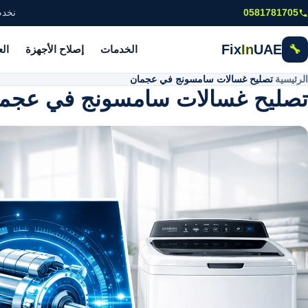
خطى إلى المحتوى الرئيسي
0581781705
نخدم
Fix
In
UAE
🔧
الخدمات
إصلاح الأجهزة
ال
الرئيسية
\
تصليح غسالات سامسونج في عجمان
تصليح غسالات سامسونج في عجم