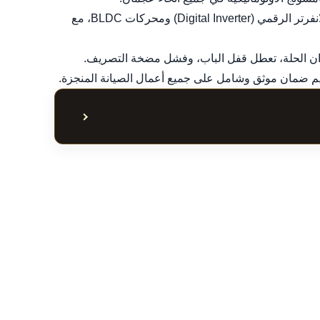
تخصص دقيق في إصلاح جميع أنواع المحركات، بما في ذلك محركات الانفرتر الرقمي (Digital Inverter) ومحركات BLDC، مع
ران الحلة، تعطل قفل الباب، وفشل مضخة التصريف.
إظهار أو إخفاء جدول ا
ت والأعطال