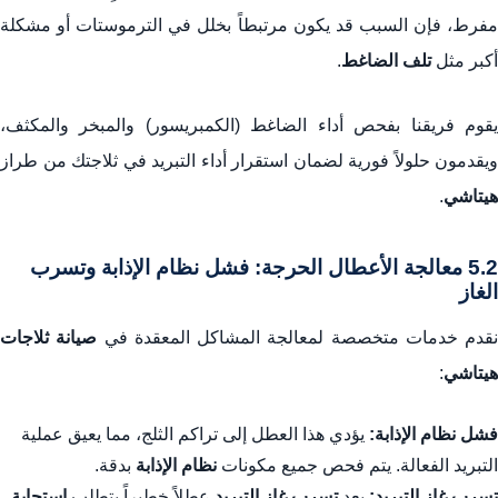
مفرط، فإن السبب قد يكون مرتبطاً بخلل في الترموستات أو مشكلة
أكبر مثل
تلف الضاغط
.
يقوم فريقنا بفحص أداء الضاغط (الكمبريسور) والمبخر والمكثف،
ويقدمون حلولاً فورية لضمان استقرار أداء التبريد في ثلاجتك من طراز
هيتاشي
.
5.2 معالجة الأعطال الحرجة: فشل نظام الإذابة وتسرب
الغاز
نقدم خدمات متخصصة لمعالجة المشاكل المعقدة في
صيانة ثلاجات
هيتاشي
:
فشل نظام الإذابة:
يؤدي هذا العطل إلى تراكم الثلج، مما يعيق عملية
التبريد الفعالة. يتم فحص جميع مكونات
نظام الإذابة
بدقة.
تسرب غاز التبريد:
يعد
تسرب غاز التبريد
عطلاً خطيراً يتطلب
استجابة