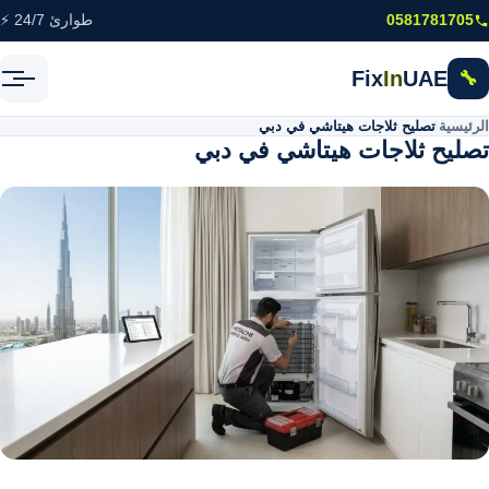
خطى إلى المحتوى الرئيسي
0581781705
طوارئ 24/7 ⚡
Fix
In
UAE
🔧
الرئيسية
\
تصليح ثلاجات هيتاشي في دبي
تصليح ثلاجات هيتاشي في دبي