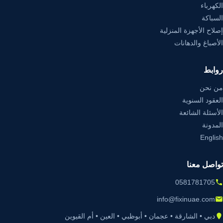
الكهرباء
السباكة
إصلاح الأجهزة المنزلية
الأصباغ والدهانات
روابط
من نحن
العقود السنوية
الأسئلة الشائعة
المدونة
English
تواصل معنا
0581781705
info@fixinuae.com
دبي • الشارقة • عجمان • أبوظبي • العين • أم القيوين