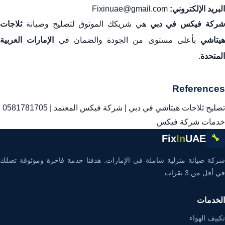
البريد الإلكتروني:
Fixinuae@gmail.com
ركة فيكس في دبي
هي شريكك الموثوق لتصليح وصيانة
ثلاجات
هيتاشي
بأعلى مستوى من الجودة والضمان في
الإمارات العربية
المتحدة
.
References
تصليح ثلاجات هيتاشي في دبي | شركة فيكس المعتمد | 0581781705
خدمات شركة فيكس
Fix
In
UAE
🔧
شركة صيانة منزلية شاملة في الإمارات. هدفنا خدمة فاخرة وموثوقة تصلك
في أقل من 3 نقرات.
الخدمات
تكييف الهواء