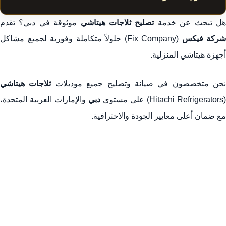
تصليح ثلاجات هيتاشي في دبي: خدمة فورية وجودة مضمونة من
ل تبحث عن خدمة
تصليح ثلاجات هيتاشي
موثوقة في دبي؟ تقدم
شركة فيكس
شركة فيكس
(Fix Company) حلولاً متكاملة وفورية لجميع مشاكل
أجهزة هيتاشي المنزلية.
1. خبرة الفنيين المعتمدين والتشخيص الدقيق للأعطال
2. أهمية استخدام قطع الغيار الأصلية والضمان الشامل
نحن متخصصون في صيانة وتصليح جميع موديلات
ثلاجات هيتاشي
3. خدمات شاملة لجميع موديلات ثلاجات هيتاشي
(Hitachi Refrigerators) على مستوى
دبي
والإمارات العربية المتحدة،
4. السرعة والجودة المضمونة: ميزات خدمة شركة فيكس
مع ضمان أعلى معايير الجودة والاحترافية.
5. التشخيص التفصيلي للأعطال والحلول المتخصصة لثلاجات
هيتاشي في دبي
6. أسئلة متكررة حول تصليح ثلاجات هيتاشي في دبي (خدمة
شركة فيكس)
للتواصل وطلب خدمة تصليح ثلاجات هيتاشي (الخدمة الفورية)