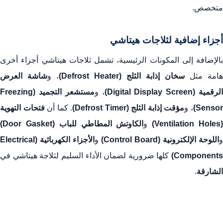
متخصص.
أجزاء إضافية لثلاجات هيتاشي
بالإضافة إلى المكونات الرئيسية، تشمل ثلاجات هيتاشي أجزاء أخرى
هامة مثل
سخان إذابة الثلج (Defrost Heater)
، و
شاشة العرض
لرقمية (Digital Display Screen)
، و
مستشعر التجميد (Freezing
Sensor
، و
مؤقت إذابة الثلج (Defrost Timer)
. كما أن
فتحات التهوية
(Ventilation Holes
و
الكاوتش المطاطي للباب (Door Gasket)
و
اللوحة الإلكترونية (Control Board)
و
الأجزاء الكهربائية (Electrical
Components)
كلها ضرورية لضمان الأداء السليم لثلاجة هيتاشي في
الشارقة
.