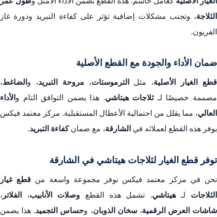
الغيار الأصلية
كعامل حاسم. هذه القطع تضمن الأداء الأمثل و
طول عمر
الثلاجة
، وتجنب مشكلات إضافية تؤثر على كفاءة التبريد ودورة غاز
الفريون.
ضمان الأداء والجودة مع القطع الأصلية
طع الغيار الأصلية
، مثل
الترموستات
،
مروحة التبريد
، و
الضاغط
،
صممة خصيصًا لـ
ثلاجات هيتاشي
. هذا يضمن التوافق التام و
الأداء
العالي
، مما يقلل من احتمالية الأعطال المستقبلية. مركز معتمد فيكس
يوفر هذه القطع لعملائه في
الشارقة
، مع ضمان
كفاءة التبريد
.
توفر قطع الغيار لثلاجات هيتاشي في الشارقة
حن في مركز معتمد فيكس نوفر مجموعة واسعة من
قطع غيار
الثلاجات
لـ
هيتاشي
. تشمل هذه القطع
وصلات الأنابيب
،
الفلاتر
،
شاشات العرض الرقمية
،
سخان الذوبان
، و
حساس التجميد
. هذا يضمن