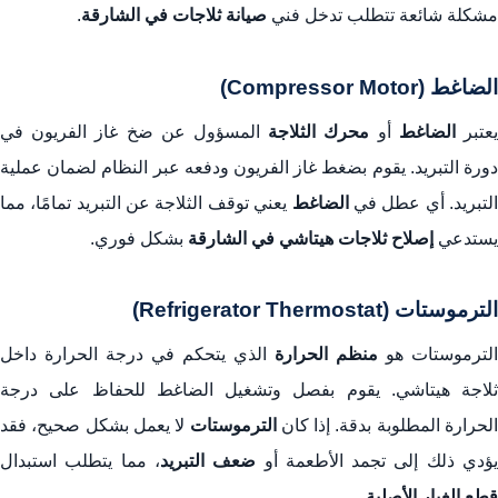
مشكلة شائعة تتطلب تدخل فني
صيانة ثلاجات في الشارقة
.
الضاغط (Compressor Motor)
عتبر
الضاغط
أو
محرك الثلاجة
المسؤول عن ضخ غاز الفريون في
دورة التبريد. يقوم بضغط غاز الفريون ودفعه عبر النظام لضمان عملية
لتبريد. أي عطل في
الضاغط
يعني توقف الثلاجة عن التبريد تمامًا، مما
يستدعي
إصلاح ثلاجات هيتاشي في الشارقة
بشكل فوري.
الترموستات (Refrigerator Thermostat)
الترموستات هو
منظم الحرارة
الذي يتحكم في درجة الحرارة داخل
ثلاجة هيتاشي. يقوم بفصل وتشغيل الضاغط للحفاظ على درجة
الحرارة المطلوبة بدقة. إذا كان
الترموستات
لا يعمل بشكل صحيح، فقد
ؤدي ذلك إلى تجمد الأطعمة أو
ضعف التبريد
، مما يتطلب استبدال
قطع الغيار الأصلية
.