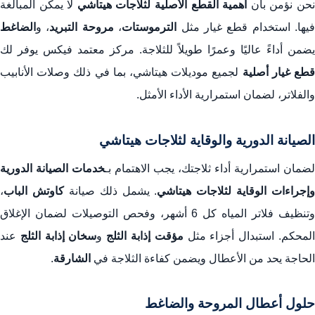
حن نؤمن بأن
أهمية القطع الأصلية لثلاجات هيتاشي
لا يمكن المبالغة
فيها. استخدام قطع غيار مثل
الترموستات
،
مروحة التبريد
، و
الضاغط
يضمن أداءً عاليًا وعمرًا طويلاً للثلاجة. مركز معتمد فيكس يوفر لك
طع غيار أصلية
لجميع موديلات هيتاشي، بما في ذلك وصلات الأنابيب
والفلاتر، لضمان استمرارية الأداء الأمثل.
الصيانة الدورية والوقاية لثلاجات هيتاشي
لضمان استمرارية أداء ثلاجتك، يجب الاهتمام بـ
خدمات الصيانة الدورية
وإجراءات الوقاية لثلاجات هيتاشي
. يشمل ذلك صيانة
كاوتش الباب
،
وتنظيف فلاتر المياه كل 6 أشهر، وفحص التوصيلات لضمان الإغلاق
لمحكم. استبدال أجزاء مثل
مؤقت إذابة الثلج
و
سخان إذابة الثلج
عند
الحاجة يحد من الأعطال ويضمن كفاءة الثلاجة في
الشارقة
.
حلول أعطال المروحة والضاغط