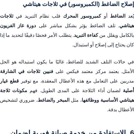
إصلاح الضاغط (الكمبروسور) في ثلاجات هيتاشي
يُعد
الضاغط
أو
كمبروسور المحرك
قلب نظام التبريد في
ثلاجات
يتاشي
. تلف الضاغط يؤثر بشكل مباشر على
دورة غاز الفريون
الكامل ويقلل من
كفاءة التبريد
. يتطلب الأمر فحصًا دقيقًا لتحديد ما إذا
كان يحتاج إلى إصلاح أو استبدال.
في حالات التلف الشديد للضاغط، غالبًا ما يكون استبداله هو الحل
لأمثل. يعتمد مركز معتمد فيكس على
فنيين ثلاجات في الشارقة
دربين على التعامل مع هذه الأعطال المعقدة، مع توفير
قطع غيار
صلية
لضمان أداء الثلاجة على المدى الطويل. فهم
مكونات ثلاجة
هيتاشي الأساسية ووظائفها
، مثل
المبخر
و
الضاغط
، ضروري لتشخيص
الأعطال بدقة.
6. الاستفادة من خدمة صيانة فورية لضمان