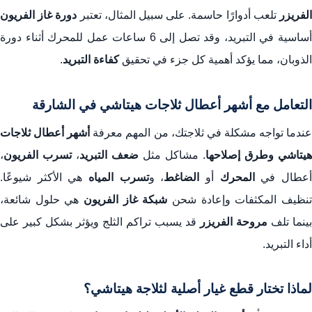
لفريزر
تلعب أدوارًا حاسمة. على سبيل المثال، تعتبر
دورة غاز الفريون
أساسية في التبريد، وقد تصل إلى 6 ساعات عمل للمحرك أثناء دورة
الذوبان، مما يؤكد أهمية كل جزء في تحقيق
كفاءة التبريد
.
التعامل مع أشهر أعطال ثلاجات هيتاشي في الشارقة
ندما تواجه مشكلة في ثلاجتك، من المهم معرفة
أشهر أعطال ثلاجات
هيتاشي وطرق إصلاحها
. مشاكل مثل
ضعف التبريد
،
تسرب الفريون
،
عطال في
المحرك
أو
الضاغط
، و
تسرب المياه
هي الأكثر شيوعًا.
نظيف المكثفات وإعادة شحن
شبكة غاز الفريون
هي حلول شائعة،
بينما تلف
مروحة الفريزر
قد يسبب تراكم الثلج ويؤثر بشكل كبير على
أداء التبريد.
لماذا تختار قطع غيار أصلية لثلاجة هيتاشي؟