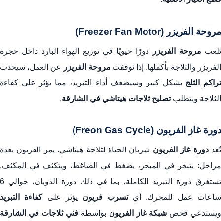
مروحة الفريزر (Freezer Fan Motor)
تلعب
مروحة الفريزر
دورًا حيويًا في توزيع الهواء البارد داخل حجرة
الفريزر والثلاجة بأكملها. إذا توقفت
مروحة الفريزر
عن العمل، سيحدث
راكم الثلج
بشكل كبير وسيضعف أداء التبريد، مما يؤثر على كفاءة
الثلاجة ويتطلب
تصليح ثلاجات هيتاشي في الشارقة
.
دورة غاز الفريون (Freon Gas Cycle)
ُعد
دورة غاز الفريون
شريان الحياة لثلاجة هيتاشي. يمر الفريون بعدة
مراحل: يتبخر في المبخر، يضغط في الضاغط، ويتكثف في المكثف.
تستغرق دورة التبريد الكاملة، بما في ذلك دورة الذوبان، حوالي 6
اعات عمل للمحرك. أي
تسرب فريون
يؤثر على
كفاءة التبريد
يستدعي فحص
شبكة غاز الفريون
بواسطة
فني ثلاجات في الشارقة