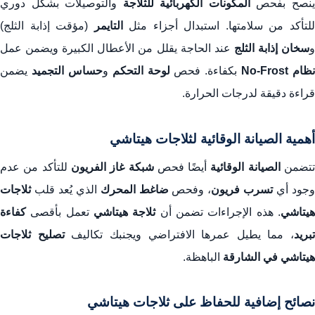
نصح بفحص
المكونات الكهربائية للثلاجة
والتوصيلات بشكل دوري
لتأكد من سلامتها. استبدال أجزاء مثل
التايمر
(مؤقت إذابة الثلج)
سخان إذابة الثلج
عند الحاجة يقلل من الأعطال الكبيرة ويضمن عمل
نظام No-Frost
بكفاءة. فحص
لوحة التحكم
و
حساس التجميد
يضمن
قراءة دقيقة لدرجات الحرارة.
أهمية الصيانة الوقائية لثلاجات هيتاشي
تضمن
الصيانة الوقائية
أيضًا فحص
شبكة غاز الفريون
للتأكد من عدم
جود أي
تسرب فريون
، وفحص
ضاغط المحرك
الذي يُعد قلب
ثلاجات
يتاشي
. هذه الإجراءات تضمن أن
ثلاجة هيتاشي
تعمل بأقصى
كفاءة
تبريد
، مما يطيل عمرها الافتراضي ويجنبك تكاليف
تصليح ثلاجات
هيتاشي في الشارقة
الباهظة.
نصائح إضافية للحفاظ على ثلاجات هيتاشي