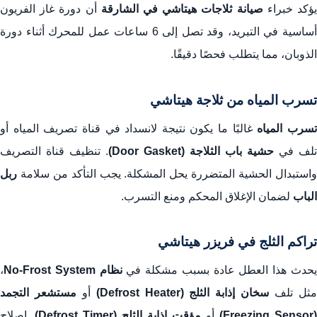
ؤكد خبراء
صيانة ثلاجات هيتاشي في الشارقة
أن دورة غاز الفريون
أساسية في التبريد، وقد تصل إلى 6 ساعات عمل للمحرك أثناء دورة
الذوبان، مما يتطلب فحصًا دقيقًا.
تسرب المياه من ثلاجة هيتاشي
سرب المياه
غالبًا ما يكون نتيجة لانسداد في قناة تصريف المياه أو
تلف في
حشية باب الثلاجة (Door Gasket)
. تنظيف قناة التصريف
واستبدال الحشية المتضررة يحل المشكلة. يجب التأكد من سلامة
ربل
الباب
لضمان الإغلاق المحكم ومنع التسرب.
تراكم الثلج في فريزر هيتاشي
حدث هذا العطل عادة بسبب مشكلة في
نظام No-Frost System
،
ثل تلف
سخان إذابة الثلج (Defrost Heater)
أو
مستشعر التجمد
(Freezing Sensor)
أو
مؤقت إذابة الثلج (Defrost Timer)
. إصلاح