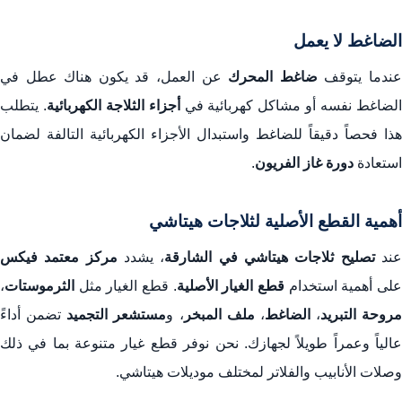
الضاغط لا يعمل
ندما يتوقف
ضاغط المحرك
عن العمل، قد يكون هناك عطل في
لضاغط نفسه أو مشاكل كهربائية في
أجزاء الثلاجة الكهربائية
. يتطلب
هذا فحصاً دقيقاً للضاغط واستبدال الأجزاء الكهربائية التالفة لضمان
استعادة
دورة غاز الفريون
.
أهمية القطع الأصلية لثلاجات هيتاشي
ند
تصليح ثلاجات هيتاشي في الشارقة
، يشدد
مركز معتمد فيكس
لى أهمية استخدام
قطع الغيار الأصلية
. قطع الغيار مثل
الثرموستات
،
مروحة التبريد
،
الضاغط
،
ملف المبخر
، و
مستشعر التجميد
تضمن أداءً
عالياً وعمراً طويلاً لجهازك. نحن نوفر قطع غيار متنوعة بما في ذلك
وصلات الأنابيب والفلاتر لمختلف موديلات هيتاشي.