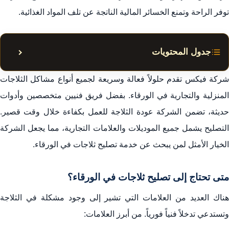
توفر الراحة وتمنع الخسائر المالية الناتجة عن تلف المواد الغذائية.
جدول المحتويات
إظهار أ
مقدمة أهمية تصليح الثلاجات في الورقاء
شركة فيكس تقدم حلولاً فعالة وسريعة لجميع أنواع مشاكل الثلاجات
أسباب تلف الثلاجات
المنزلية والتجارية في الورقاء. بفضل فريق فنيين متخصصين وأدوات
حديثة، تضمن الشركة عودة الثلاجة للعمل بكفاءة خلال وقت قصير.
خدمات شركة فيكس لتصليح الثلاجات
التصليح يشمل جميع الموديلات والعلامات التجارية، مما يجعل الشركة
ميزتنا التنافسية
الخيار الأمثل لمن يبحث عن خدمة تصليح ثلاجات في الورقاء.
التقنيات المستخدمة في التصليح
آراء العملاء وتجاربهم
متى تحتاج إلى تصليح ثلاجات في الورقاء؟
خاتمة
هناك العديد من العلامات التي تشير إلى وجود مشكلة في الثلاجة
الأسئلة المتكررة
وتستدعي تدخلاً فنياً فورياً. من أبرز العلامات: