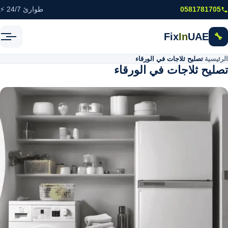
خطى إلى المحتوى الرئيسي
0581781705
طوارئ 24/7 ⚡
Fix
In
UAE
🔧
الرئيسية
\
تصليح ثلاجات في الورقاء
تصليح ثلاجات في الورقاء