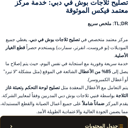
تصليح ثلاجات بوش في دبي: خدمة مركز
معتمد فيكس الموثوقة
TL;DR: ملخص سريع
مركز معتمد متخصص في
تصليح ثلاجات بوش في دبي
، يغطي جميع
الموديلات (نو فروست، انفرتر، سمارت) ويستخدم حصراً
قطع الغيار
الأصلية
.
خدمة سريعة وفورية مع استجابة في نفس اليوم، حيث يتم إصلاح ما
يصل إلى
85% من الأعطال
الشائعة في الموقع (مثل مشكلة “لا تبرد”
أو أعطال الكمبروسر).
يتم التعامل مع الأعطال المعقدة مثل
تصليح لوحة التحكم
و
تعبئة غاز
الثلاجة
بواسطة فنيي ثلاجات بوش دبي المدربين وفقاً لمعايير الشركة.
يقدم المركز
ضماناً شاملاً
على جميع أعمال الصيانة والقطع المستبدلة،
مما يضمن الجودة العالية والاعتمادية الطويلة الأمد.
جدول المحتويات
إظهار أ