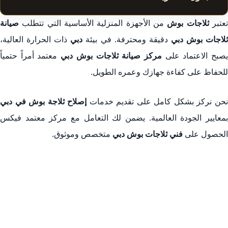
تصليح ثلاجات بوش في دبي: خدمة مركز معتمد فيكس
عتبر
ثلاجات بوش
من الأجهزة المنزلية الأساسية التي تتطلب
صيانة
الموثوقة
لاجات بوش دبي
دقيقة ومحترفة. في بيئة
دبي
ذات الحرارة العالية،
صبح الاعتماد على
مركز صيانة ثلاجات بوش دبي
معتمد أمراً حتمياً
1. إصلاح الأعطال الشائعة في ثلاجات بوش دبي
للحفاظ على كفاءة جهازك وعمره الطويل.
2. ضمان الجودة وقطع الغيار الأصلية لـ تصليح ثلاجات بوش
3. سرعة الاستجابة وخدمة تصليح ثلاجات بوش في دبي
حن نركز بشكل كامل على تقديم خدمات
إصلاح ثلاجة بوش في دبي
4. لماذا تختار مركز صيانة ثلاجات بوش دبي المعتمد؟
بمعايير الجودة العالمية. يضمن لك التعامل مع مركز معتمد فيكس
الحصول على
فني ثلاجات بوش دبي
متخصص وموثوق.
الخلاصة: فني ثلاجات بوش دبي لخدمة 24/7
1. أهمية اختيار مركز صيانة ثلاجات بوش معتمد في دبي
2. تشخيص وإصلاح الأعطال الشائعة في ثلاجات بوش دبي
3. قطع الغيار الأصلية: ضمان جودة تصليح ثلاجات بوش في دبي
4. خدمات الصيانة الفورية وتغطية المناطق في دبي