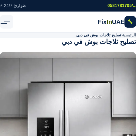
خطى إلى المحتوى الرئيسي
0581781705
طوارئ 24/7 ⚡
Fix
In
UAE
🔧
الرئيسية
\
تصليح ثلاجات بوش في دبي
تصليح ثلاجات بوش في دبي