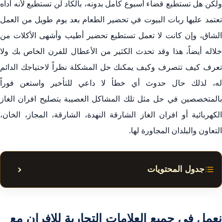
ولكن هل تستطيع قضاء أسبوع كامل بدونه، بالكاد لن تستطيع لأنه أداه
تعتمد عليها ربات البيوت في تحضير الطعام بعد يوم طويل من العمل
الشاق، وإن كانت لا تعمل تستطيع تحضير أطيب وأشهى الأكلات من
خلاله أيضاً، هذا وقد تحدث الكثير من الأعطال للفرن الخاص بك ولا
تعرف كيف تتصرف وكيف يمكنك حل المشكلة نظراً لاحتياجك الدائم
له، لذلك حال حدوث أي خطأ لا داعي للتأخير واستعن فوراً
بالمتخصصين في حل مثل تلك المشاكل العصيبة بتصليح افران الغاز
الكهربائية أو افران الغاز الشارقة النهدة، الشارقة، المجاز، الخان،
التعاون والبلدان المجاورة لها.
جدول المحتويات
إظهار أ
تصليح افران الشارقة النهدة، الشارقة، المجاز، الخان، التعاون
نعمل في جميع العلامات التجارية للافران مع