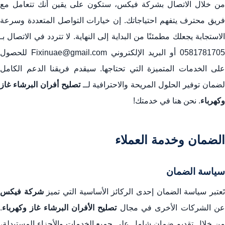
من خلال الاتصال بشركة فيكس، ستكون على يقين أنك تتعامل مع
فريق محترف يتفهم احتياجاتك. إن خيارات التواصل المتعددة وسرعة
الاستجابة يجعلك مطمئنًا من البداية إلى النهاية. لا تتردد في الاتصال بـ
0581781705 أو البريد الإلكتروني Fixinuae@gmail.com للحصول
على الخدمات المتميزة التي تحتاجها. سيقدم فريقنا الدعم الكامل
ضمان توفير الحلول المريحة والاحترافية لــ
تصليح أفران البرشاء غاز
وكهرباء
. نحن هنا في خدمتك!
الضمان وخدمة العملاء
سياسة الضمان
َعتبر سياسة الضمان إحدى الركائز الأساسية التي تميز
شركة فيكس
ن الشركات الأخرى في مجال
تصليح الأفران البرشاء غاز وكهرباء
.
من خلال تقديم ضمان شامل على جميع الخدمات والأجزاء المستبدلة،