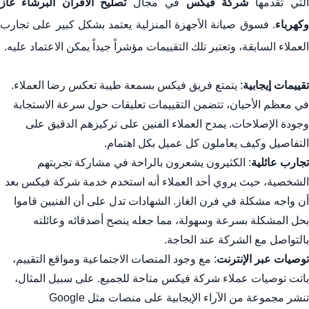
لتي تقدمها
شركة فيكس
في مجال
تصليح الأفران البرشاء غاز
وكهرباء
. فسوق صيانة الأجهزة المنزلية يعتمد بشكل كبير على تجارب
العملاء السابقة، وتعتبر تلك التقييمات مؤشراً جيداً يمكن الاعتماد عليه.
تقييمات إيجابية
: يتمتع فريق فيكس بسمعة طيبة تعكس رضا العملاء.
في معظم الأحيان، تتضمن التقييمات تعليقات حول سرعة الاستجابة
وجودة الإصلاحات. يمدح العملاء الفنين على تركيزهم الدقيق على
التفاصيل وكيف يعاملون كل عميل بكل اهتمام.
تجارب عائلية
: الكثيرون يشعرون بالراحة في مشاركة تجربتهم
الشخصية، حيث يروي أحد العملاء أنه استخدم خدمة شركة فيكس بعد
أن واجه مشكلة في فرن الغاز. الشهادات تدل على أن الفنيين قاموا
بحل المشكلة بسرعة وسهولة، مما جعله ينصح أصدقائه وعائلته
بالتواصل مع الشركة عند الحاجة.
توصيات عبر الإنترنت
: مع وجود المنصات الاجتماعية ومواقع التقييم،
باتت توصيات عملاء شركة فيكس متاحة للجميع. على سبيل المثال،
تنشر مجموعة من الآراء الإيجابية على منصات مثل Google