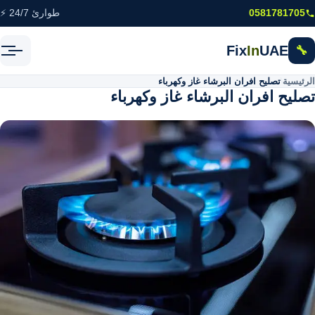
خطى إلى المحتوى الرئيسي
0581781705
طوارئ 24/7 ⚡
Fix
In
UAE
🔧
الرئيسية
\
تصليح افران البرشاء غاز وكهرباء
تصليح افران البرشاء غاز وكهرباء